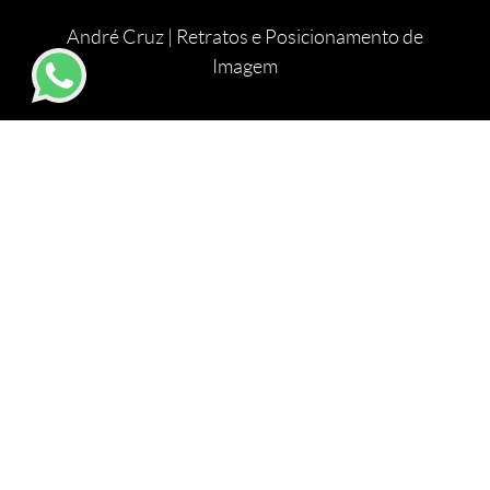
André Cruz | Retratos e Posicionamento de
Imagem
Durante duas décadas, minha rotina foi pautada por
números, metas e grandes instituições financeiras.
Era uma carreira sólida, mas eu sentia que meu
impacto era limitado aos resultados dos meus
empregadores. Há exatos 10 anos, decidi mudar essa
lógica. Abandonei o setor financeiro para me dedicar
a algo que realmente ajudasse as pessoas a
crescerem: a fotografia estratégica.