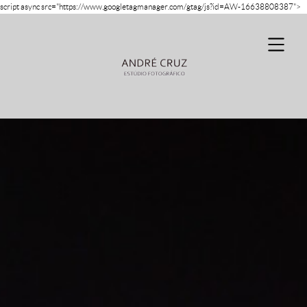
script async src="https://www.googletagmanager.com/gtag/js?id=AW-16638808387">